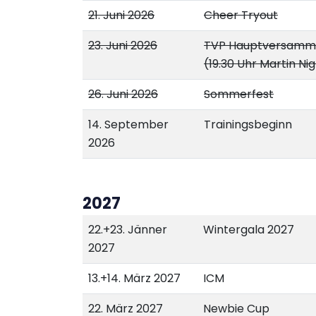
21. Juni 2026
Cheer Tryout
23. Juni 2026
TVP Hauptversamm
(19.30 Uhr Martin Nig
26. Juni 2026
Sommerfest
14. September
Trainingsbeginn
2026
2027
22.+23. Jänner
Wintergala 2027
2027
13.+14. März 2027
ICM
22. März 2027
Newbie Cup