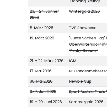
"Dancing Siblings"
23. + 24. Jänner
Wintergala 2026
2026
8. März 2026
TVP Showcase
19. März 2026
"Bunte Socken Tag" 
Oberwaltersdorf mi
"Funky Queens"
21. + 22. März 2026
ICM
17. Mai 2026
NÖ Landesmeisters
30. Mai 2026
Newbie Cup
3.-7. Juni 2026
Sport Austria Finals
19. + 20. Juni 2026
Sommergala 2026